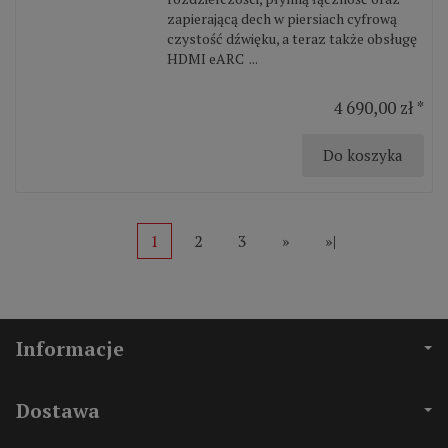
zapierającą dech w piersiach cyfrową
czystość dźwięku, a teraz także obsługę
HDMI eARC ...
4 690,00 zł *
Do koszyka
1
2
3
»
»|
Informacje
Dostawa