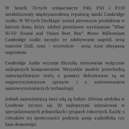
W latach 70-tych wzmacniacze P40, P50 i P110
ustabilizowały międzynarodową reputację marki Cambridge
Audio. W 90-tych DacMagic został pierwszym produktem w
historii firmy, który zdobył prestiżowe wyróżnienie “What
Hi-Fi? Sound and Vision Best Buy”. Nowe Millennium
Cambridge Audio zaczęło ze zdobywcami nagród, serią
tunerów DAB, oraz – oczywiście – serią Azur obsypaną
nagrodami.
Cambridge Audio wyznaje filozofię stosowania wyłącznie
najlepszych komponentów. Wszystkie modele przechodzą
najwymyślniejsze testy, a pomiary dokonywane są na
najprecyzyjniejszym sprzęcie i z zastosowaniem
najnowocześniejszych technologii.
Jednak najważniejszą nasz siłą są ludzie. Główna siedziba w
Londynie szczyci się 20 najlepszymi inżynierami w
specjalizowanych jednostkach i grupach roboczych. Każdy z
członków tej społeczności podziela pasję audiofilską czy
kina domowego.