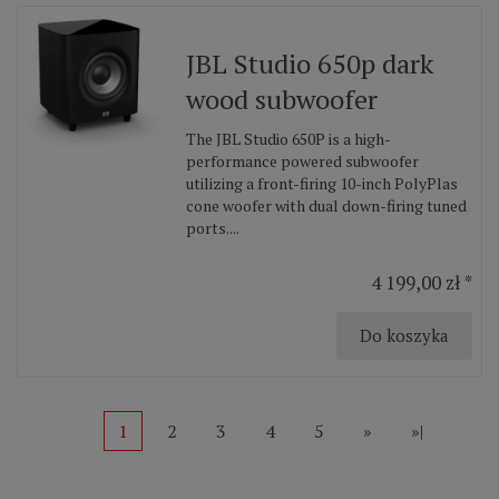
JBL Studio 650p dark
wood subwoofer
The JBL Studio 650P is a high-
performance powered subwoofer
utilizing a front-firing 10-inch PolyPlas
cone woofer with dual down-firing tuned
ports....
4 199,00 zł *
Do koszyka
1
2
3
4
5
»
»|