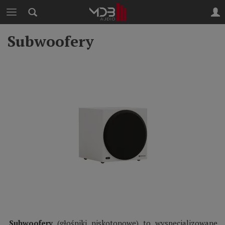
Subwoofery
Subwoofery
(głośniki niskotonowe) to wyspecjalizowane